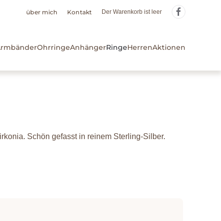
über mich
Kontakt
Der Warenkorb ist leer
Armbänder
Ohrringe
Anhänger
Ringe
Herren
Aktionen
irkonia. Schön gefasst in reinem Sterling-Silber.